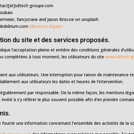
tact[at]sdtech-groupe.com
Roubaix
ermeier, fancycrave and Jason Briscoe on unsplash
Subdelirium.com
Mentions légales
ation du site et des services proposés.
lique l’acceptation pleine et entière des conditions générales d’utilis
 ou complétées à tout moment, les utilisateurs du site
www.sdtech-g
nt aux utilisateurs. Une interruption pour raison de maintenance te
ablement aux utilisateurs les dates et heures de l’intervention.
 régulièrement par responsable. De la même façon, les mentions lég
t invité à s’y référer le plus souvent possible afin d’en prendre connai
nis.
 fournir une information concernant l’ensemble des activités de la so