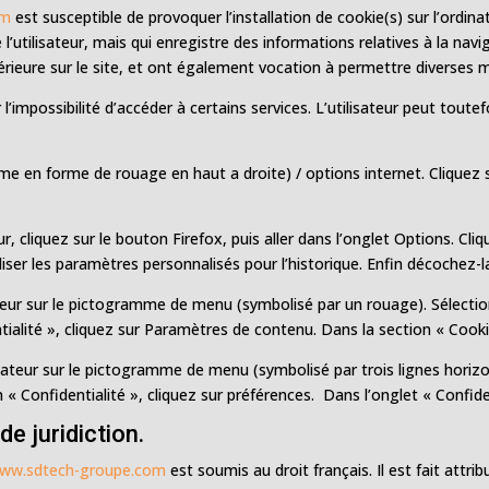
om
est susceptible de provoquer l’installation de cookie(s) sur l’ordinat
de l’utilisateur, mais qui enregistre des informations relatives à la na
ultérieure sur le site, et ont également vocation à permettre diverses
r l’impossibilité d’accéder à certains services. L’utilisateur peut tout
me en forme de rouage en haut a droite) / options internet. Cliquez 
, cliquez sur le bouton Firefox, puis aller dans l’onglet Options. Cliqu
iser les paramètres personnalisés pour l’historique. Enfin décochez-l
ateur sur le pictogramme de menu (symbolisé par un rouage). Sélectio
ialité », cliquez sur Paramètres de contenu. Dans la section « Cooki
ateur sur le pictogramme de menu (symbolisé par trois lignes horizo
 « Confidentialité », cliquez sur préférences. Dans l’onglet « Confide
de juridiction.
ww.sdtech-groupe.com
est soumis au droit français. Il est fait attri