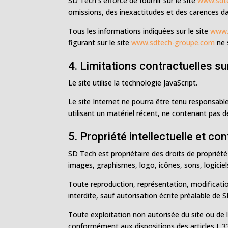
SD Tech s’efforce de fournir sur le site
www.sdt
omissions, des inexactitudes et des carences dans
Tous les informations indiquées sur le site
www.
figurant sur le site
www.sdtech-groupe.com
ne 
4. Limitations contractuelles s
Le site utilise la technologie JavaScript.
Le site Internet ne pourra être tenu responsable 
utilisant un matériel récent, ne contenant pas d
5. Propriété intellectuelle et co
SD Tech est propriétaire des droits de propriété
images, graphismes, logo, icônes, sons, logiciel
Toute reproduction, représentation, modification
interdite, sauf autorisation écrite préalable de 
Toute exploitation non autorisée du site ou de 
conformément aux dispositions des articles L.33