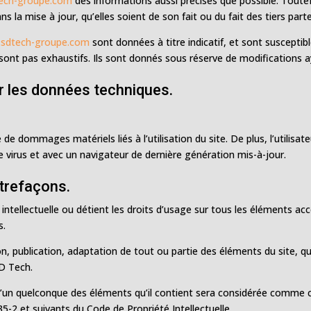
ech-groupe.com
des informations aussi précises que possible. Toutef
 la mise à jour, qu’elles soient de son fait ou du fait des tiers parte
sdtech-groupe.com
sont données à titre indicatif, et sont susceptibl
sont pas exhaustifs. Ils sont donnés sous réserve de modifications a
ur les données techniques.
de dommages matériels liés à l’utilisation du site. De plus, l’utilisat
e virus et avec un navigateur de dernière génération mis-à-jour.
ntrefaçons.
 intellectuelle ou détient les droits d’usage sur tous les éléments ac
s.
, publication, adaptation de tout ou partie des éléments du site, que
SD Tech.
l’un quelconque des éléments qu’il contient sera considérée comme c
5-2 et suivants du Code de Propriété Intellectuelle.