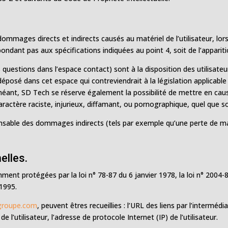
.
mmages directs et indirects causés au matériel de l’utilisateur, lo
répondant pas aux spécifications indiquées au point 4, soit de l’apparit
 questions dans l’espace contact) sont à la disposition des utilisateu
osé dans cet espace qui contreviendrait à la législation applicable 
héant, SD Tech se réserve également la possibilité de mettre en cause
actère raciste, injurieux, diffamant, ou pornographique, quel que soi
sable des dommages indirects (tels par exemple qu’une perte de ma
elles.
nt protégées par la loi n° 78-87 du 6 janvier 1978, la loi n° 2004-8
 1995.
groupe.com
, peuvent êtres recueillies : l’URL des liens par l’intermédi
de l’utilisateur, l’adresse de protocole Internet (IP) de l’utilisateur.